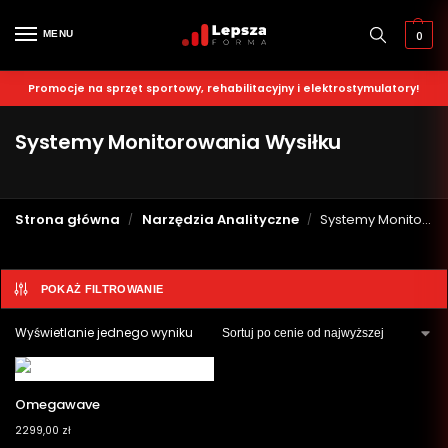
MENU
0
Promocje na sprzęt sportowy, rehabilitacyjny i elektrostymulatory!
Systemy Monitorowania Wysiłku
Strona główna
Narzędzia Analityczne
Systemy Monitorowania Wysiłku
/
/
POKAŻ FILTROWANIE
Wyświetlanie jednego wyniku
Omegawave
2299,00
zł