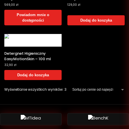
569,00
zł
129,00
zł
Powiadom mnie o
dostępności
Dodaj do koszyka
Detergnet Higieniczny
EasyMotionSkin – 100 ml
32,90
zł
Dodaj do koszyka
Wyświetlanie wszystkich wyników: 3