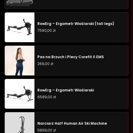
RowErg – Ergometr Wioślarski (tall legs)
7590,00
zł
Pas na Brzuch i Plecy Corefit II EMS
269,00
zł
RowErg – Ergometr Wioślarski
6589,00
zł
Narciarz Half Human Air Ski Machine
5899,00
zł