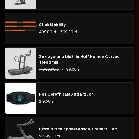
Stick Mobility
499,00
zł
–
599,00
zł
Zakrzywiona bieżnia Half Human Curved
Treadmill
17999,00
zł
17499,00
zł
Pas Corefit I EMS na Brzuch
219,00
zł
Bieżnia treningowa AssaultRunner Elite
23399,00
zł