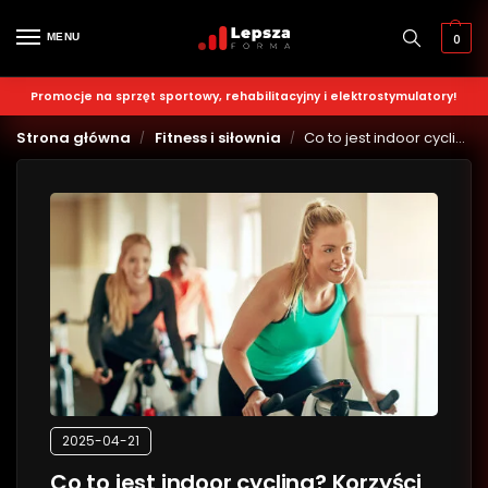
MENU
0
Promocje na sprzęt sportowy, rehabilitacyjny i elektrostymulatory!
Strona główna
Fitness i siłownia
Co to jest indoor cycling? Korzyści zdrowotne i efekty treningu na rowerach stacjonarnych
/
/
2025-04-21
Co to jest indoor cycling? Korzyści