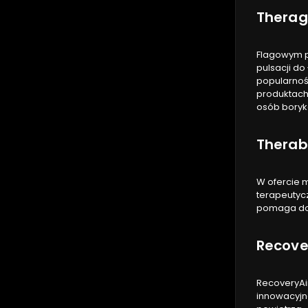
Thera
Flagowym p
pulsacji d
popularnoś
produktach 
osób boryk
Therab
W ofercie m
terapeutyc
pomaga dos
Recove
RecoveryAi
innowacyjne