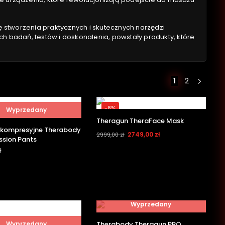
ję stworzenia praktycznych i skutecznych narzędzi
ch badań, testów i doskonalenia, powstały produkty, które
1
2
-8%
Wyprzedany
Theragun TheraFace Mask
 kompresyjne Therabody
2749,00
zł
2999,00
zł
sion Pants
ł
Wyprzedany
Wyprzedany
Therabody Theragun PRO