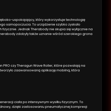
boko-uspokajający, który wykorzystuje technologię
nego samopoczucia. To urządzenie szybko zyskało
fizycznie. Jednak Therabody nie skupia się wyłącznie na
 Therabody zdobyły także uznanie wśród szerokiego grona
gun PRO czy Theragun Wave Roller, które pozwalają na
stworzyło zaawansowaną aplikację mobilną, która
eracji ciała po intensywnym wysiłku fizycznym. To
 odnowy, dzięki zastosowaniu pneumatycznej kompresji