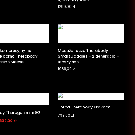
1299,00
zł
 kompresyjny na
Masażer oczu Therabody
ę górną Therabody
SmartGoggles – 2 generacja –
sion Sleeve
lepszy sen
1089,00
zł
Torba Therabody ProPack
dy Theragun mini G2
799,00
zł
839,00
zł