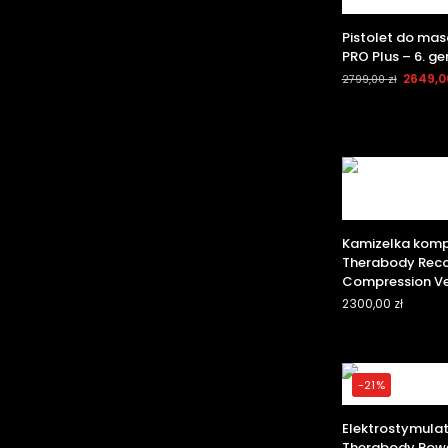
Pistolet do ma
PRO Plus – 6. g
2649,
2799,00
zł
Kamizelka komp
Therabody Reco
Compression V
2300,00
zł
-21%
Elektrostymulat
Therabody Powe