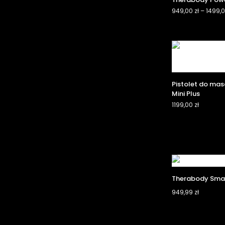
949,00
zł
–
1499,
Pistolet do ma
Mini Plus
1199,00
zł
Therabody Sma
949,99
zł