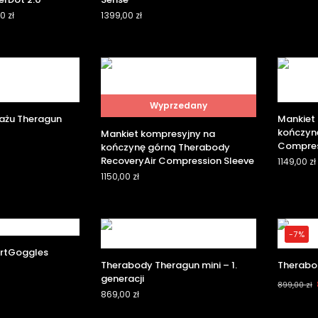
00
zł
1399,00
zł
Wyprzedany
sażu Theragun
Mankiet
kończyn
Mankiet kompresyjny na
Compres
kończynę górną Therabody
RecoveryAir Compression Sleeve
1149,00
zł
1150,00
zł
-7%
rtGoggles
Therabody Theragun mini – 1.
Therabo
generacji
899,00
zł
869,00
zł