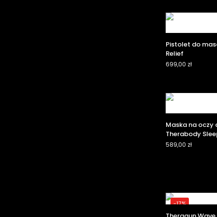
Pistolet do ma
Relief
699,00
zł
Maska na oczy 
Therabody Sle
589,00
zł
-17%
Theragun Wave