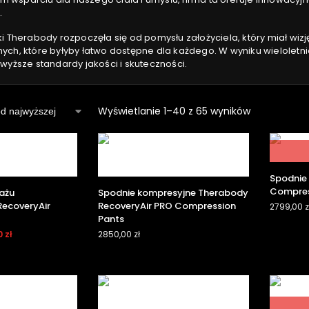
.
ki Therabody rozpoczęła się od pomysłu założyciela, który miał wiz
ych, które byłyby łatwo dostępne dla każdego. W wyniku wieloletni
jwyższe standardy jakości i skuteczności.
Wyświetlanie 1–40 z 65 wyników
Spodnie
Compres
ażu
Spodnie kompresyjne Therabody
RecoveryAir
RecoveryAir PRO Compression
2799,00
z
Pants
0
zł
2850,00
zł