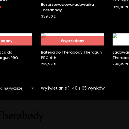
Bezprzewodowa ładowarka
ł
329,00
zł
Therabody
339,00
zł
zedany
Wyprzedany
ąca do
Bateria do Therabody Theragun
Ładowar
ragun PRO
PRO 4th
Therabod
299,99
zł
298,99
zł
Wyświetlanie 1–40 z 65 wyników