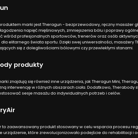
gun
roduktem marki jest Theragun - bezprzewodowy, ręczny masażer głę
o łagodzenia napięć mięśniowych, zmniejszenia bólu i poprawy ogól
ć wśród profesjonalnych sportowców, trenerów oraz osób aktywnych 
dla elitarnego świata sportu. Dzięki swej uniwersalności, masażery
ających się z dolegliwościami bólowymi czy przewlekłymi stanami.
ody produkty
arki znajdują się również inne urządzenia, jak Theragun Mini, Thera
zną interwencję w różnych obszarach ciała. Dodatkowo, Therabody 
tosować sesje masażu do indywidualnych potrzeb i celów.
ryAir
r to zaawansowany produkt stosowany w celu wsparcia procesu regen
 urządzenie, które zrewolucjonizowało podejście do rehabilitacji i