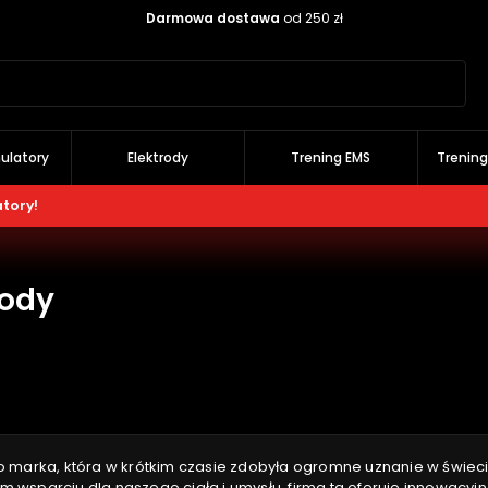
Darmowa dostawa
od 250 zł
Szukaj
ulatory
Elektrody
Trening EMS
Trenin
atory!
ody
 marka, która w krótkim czasie zdobyła ogromne uznanie w świeci
wsparciu dla naszego ciała i umysłu, firma ta oferuje innowacyj