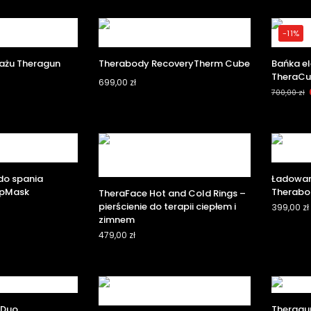
-11%
sażu Theragun
Therabody RecoveryTherm Cube
Bańka e
TheraC
699,00
zł
700,00
zł
do spania
Ładowar
epMask
Therabo
TheraFace Hot and Cold Rings –
pierścienie do terapii ciepłem i
399,00
zł
zimnem
479,00
zł
 Duo
Theragu