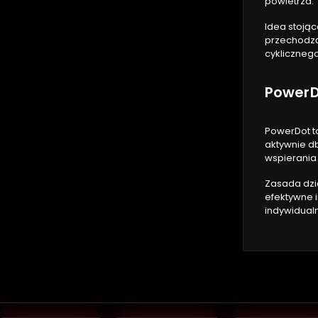
powietrza.
Idea stoją
przechodząc
cykliczneg
Power
PowerDot t
aktywnie d
wspierania
Zasada dzia
efektywne 
indywidualn