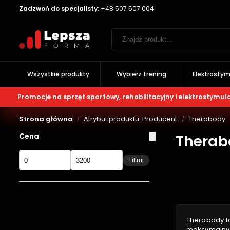
Zadzwoń do specjalisty:
+48 507 507 004
Wszystkie produkty
Wybierz trening
Elektrostym
Promocje na sprzęt sportowy, rehabilitacyjny i elektrostymul
Strona główna
Atrybut produktu: Producent
Therabody
/
/
Cena
Therab
Filtruj
Therabody to
maksymalnym 