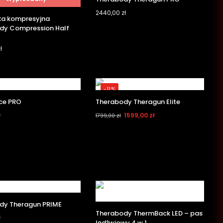
2440,00
zł
ka kompresyjna
dy Compression Half
ł
-11%
ce PRO
Therabody Theragun Elite
ł
1599,00
zł
1799,00
zł
dy Theragun PRIME
Therabody ThermBack LED – pas
ł
lędźwiowy 4 w 1