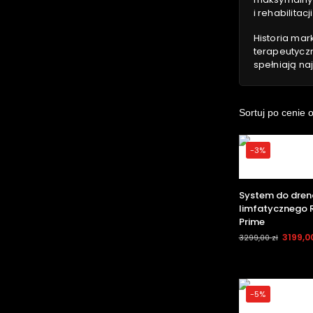
i rehabilitacji
Historia mar
terapeutyczn
spełniają na
-3%
System do dren
limfatycznego 
Prime
3199,0
3299,00
zł
-5%