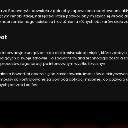
ca za RecoveryAir powstała z potrzeby zapewnienia sportowcom, ak
ym rehabilitację, narzędzia, które pozwoliłoby im szybciej wrócić d
o naprzemiennego uciskania i rozluźniania różnych obszarów ciała 
Dot
o innowacyjne urządzenie do elektrostymulacji mięśni, które zdoby
bających o swoje zdrowie. Ta zaawansowana technologia została z
 procesów regeneracji po intensywnym wysiłku fizycznym.
łania PowerDot opiera się na zastosowaniu impulsów elektrycznych, 
impulsy są kontrolowane za pomocą aplikacji mobilnej, co pozwal
ych potrzeb i celów.