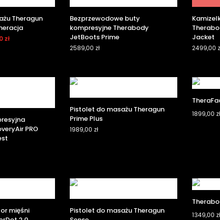
sażu Theragun
Bezprzewodowe buty
Kamizel
eneracja
kompresyjne Therabody
Therabo
JetBoots Prime
Jacket
00
zł
2589,00
zł
2499,00
z
TheraFa
Pistolet do masażu Theragun
1899,00
z
Prime Plus
resyjna
veryAir PRO
1989,00
zł
est
Therabo
or mięśni
Pistolet do masażu Theragun
1349,00
z
rDot 2.0
Sense