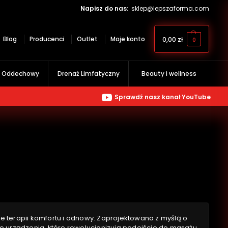
Napisz do nas:
sklep@lepszaforma.com
Blog
Producenci
Outlet
Moje konto
0,00
zł
0
g Oddechowy
Drenaż Limfatyczny
Beauty i wellness
Sprawdź nasz kanał YouTube
e terapii komfortu i odnowy. Zaprojektowana z myślą o
ne urządzenia, które rewolucjonizują podejście do masażu