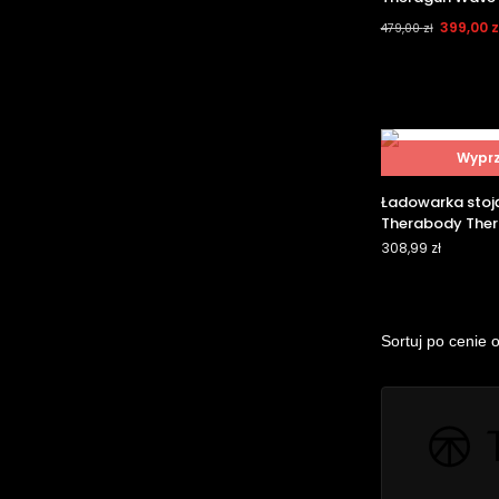
399,00
z
479,00
zł
Wypr
Ładowarka stoj
Therabody The
308,99
zł