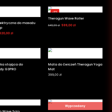
-8%
Theragun Wave Roller
lektryczna do masażu
599,00
zł
649,99
zł
up
620,00
zł
ka stojąca do
Mata do ćwiczeń Theragun Yoga
dy G3PRO
Mat
399,00
zł
Wyprzedany
n Wave Solo