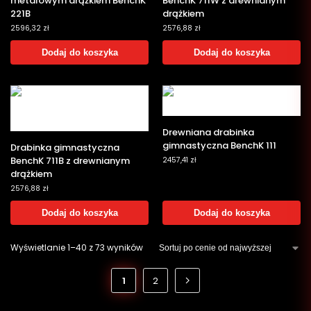
metalowym drążkiem BenchK
BenchK 711W z drewnianym
221B
drążkiem
2596,32
zł
2576,88
zł
Dodaj do koszyka
Dodaj do koszyka
Drewniana drabinka
gimnastyczna BenchK 111
Drabinka gimnastyczna
BenchK 711B z drewnianym
2457,41
zł
drążkiem
2576,88
zł
Dodaj do koszyka
Dodaj do koszyka
Wyświetlanie 1–40 z 73 wyników
1
2