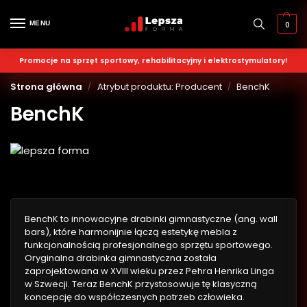
MENU
0
Promocje na sprzęt sportowy, rehabilitacyjny i elektrostymulatory!
Strona główna
Atrybut produktu: Producent
BenchK
/
/
BenchK
BenchK to innowacyjne drabinki gimnastyczne (ang. wall
bars), które harmonijnie łączą estetykę mebla z
funkcjonalnością profesjonalnego sprzętu sportowego.
Oryginalna drabinka gimnastyczna została
zaprojektowana w XVIII wieku przez Pehra Henrika Linga
w Szwecji. Teraz BenchK przystosowuje tę klasyczną
koncepcję do współczesnych potrzeb człowieka.