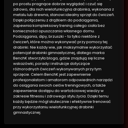
po prostu pragnące dobrze wyglądać i czuć się
zdrowo, dla nich wielofunkcyjna drabinka, wykonana z
metalu lub drewna, stanowi idealny sprzęt do ćwiczeń.
Dzięki połączeniu z drążkiem do podciągania,
zapewnia kompleksowy trening całego ciała bez
konieczności opuszczania własnego domu.
Podciągania, dipy, brzuszki - to tylko niektóre z
ćwiczeń, które można wykonywać przy pomocy tej
drabinki. Nie każdy wie, jak maksymalnie wykorzystać
potencjał drabinki gimnastycznej, dlatego marka
BenchK stworzyła bloga, gdzie znajdują się liczne
wskazówki, porady i instrukcje dotyczące
różnorodnych ćwiczeń wykonywanych przy tym
sprzęcie. Celem BenchK jest zapewnienie
profesjonalistom i amatorom odpowiednich narzędzi
do osiągania swoich celów treningowych, a także
zapewnienie dostępu do wartościowej wiedzy w
zakresie fitnessu i zdrowego stylu życia. Dzięki temu
każdy będzie mógł skutecznie i efektywnie trenować
przy wykorzystaniu wielofunkcyjnej drabinki
gimnastycznej.