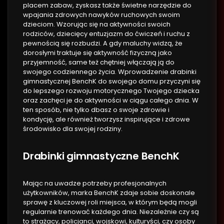
placem zabaw, zyskasz także świetne narzędzie do
wpajania zdrowych nawyków ruchowych swoim
dzieciom. Wzorując się na aktywności swoich
rodziców, dziecięcy entuzjazm do ćwiczeń i ruchu z
pewnością się rozbudzi. A gdy maluchy widzą, że
dorosłymi traktuje się aktywność fizyczną jako
przyjemność, same też chętniej włączają ją do
swojego codziennego życia. Wprowadzenie drabinki
gimnastycznej BenchK do swojego domu przyczyni się
do lepszego rozwoju motorycznego Twojego dziecka
oraz zachęci je do aktywności w ciągu całego dnia. W
ten sposób, nie tylko dbasz o swoje zdrowie i
kondycję, ale również tworzysz inspirujące i zdrowe
środowisko dla swojej rodziny.
Drabinki gimnastyczne BenchK
Mając na uwadze potrzeby profesjonalnych
użytkowników, marka BenchK zdaje sobie doskonale
sprawę z kluczowej roli miejsca, w którym będą mogli
regularnie trenować każdego dnia. Niezależnie czy są
to strażacy, policjanci, wojskowi, kulturyści, czy osoby