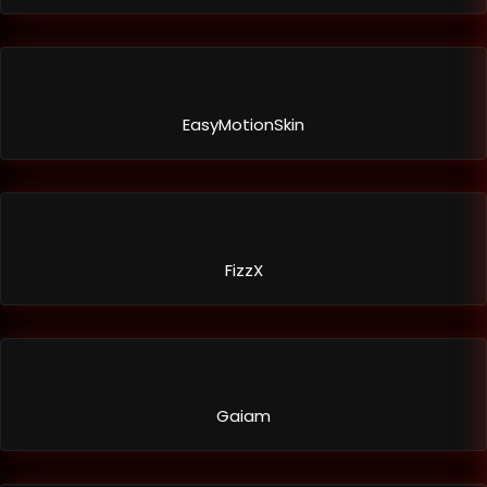
EasyMotionSkin
FizzX
Gaiam