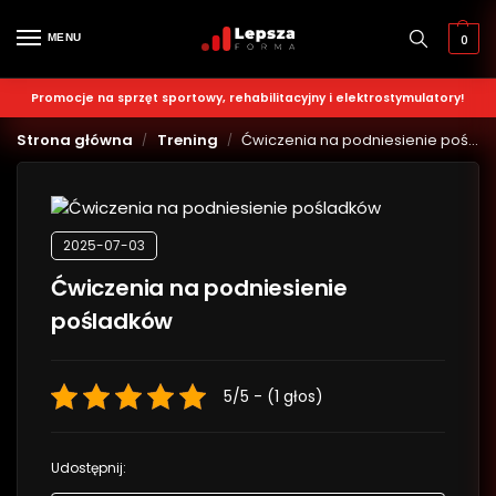
MENU
0
Promocje na sprzęt sportowy, rehabilitacyjny i elektrostymulatory!
Strona główna
Trening
Ćwiczenia na podniesienie pośladków
/
/
2025-07-03
Ćwiczenia na podniesienie
pośladków
5/5 - (1 głos)
Udostępnij: