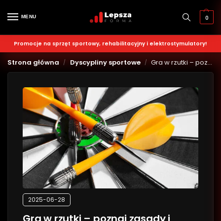
MENU
0
Promocje na sprzęt sportowy, rehabilitacyjny i elektrostymulatory!
Strona główna
Dyscypliny sportowe
Gra w rzutki – poznaj zasady i rodzaje gry w Darta
/
/
2025-06-28
Gra w rzutki – poznaj zasady i