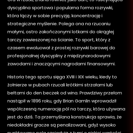
dyscyplina sportowa i popularna forma rozrywki,
która łączy w sobie precyzję, koncentrację i
strategiczne myślenie. Polega ona na rzucaniu
małymi, ostro zakończonymi lotkami do okrągłej
tarczy zawieszonej na ścianie. To sport, który z
czasem ewoluował z prostej rozrywki barowej do
profesjonalnej dyscypliny z międzynarodowymi
zawodami i znaczącymi nagrodami finansowymi.
Historia tego sportu sięga XVIII i XIX wieku, kiedy to
żołnierze w pubach rzucali krótkimi strzałami lub
bełtami do den beczek od wina. Prawdziwy przełom
nastąpił w 1896 roku, gdy Brian Gamlin wprowadził
współczesną numerację pól na tarczy, która używana
jest do dziś. Ta przemyślana konstrukcja sprawia, że
niedokładni gracze są penalizowani, gdyż wysoko
punktowane pola sąsiadują z tymi o niskiej wartości.