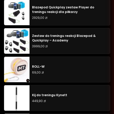
Blazepod Quickplay zestaw Player do
treningu reakcji dla piłkarzy
2929,00
zł
Zestaw do treningu reakcji Blazepod &
Quickplay – Academy
3999,00
zł
ROLL-W
69,00
zł
Kij do treningu Kynett
449,90
zł