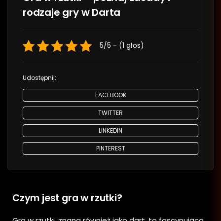
rodzaje gry w Darta
5/5 - (1 głos)
Udostępnij:
FACEBOOK
TWITTER
LINKEDIN
PINTEREST
Czym jest gra w rzutki?
Gra w rzutki, znana również jako dart, to fascynująca