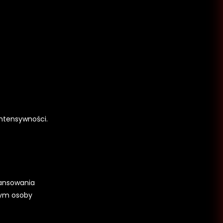
intensywności.
wansowania
zym osoby