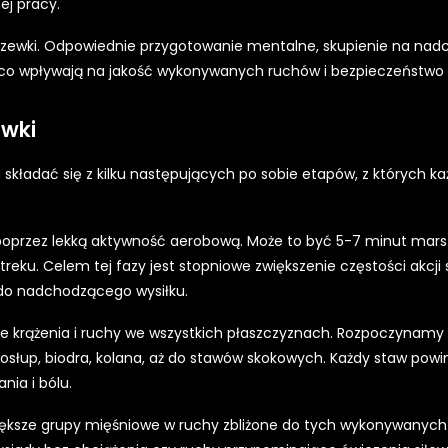
ej pracy.
zewki. Odpowiednie przygotowanie mentalne, skupienie na na
co wpływają na jakość wykonywanych ruchów i bezpieczeństwo 
ewki
kładać się z kilku następujących po sobie etapów, z których ka
.
 poprzez lekką aktywność aerobową. Może to być 5-7 minut mars
reku. Celem tej fazy jest stopniowe zwiększenie częstości akcji 
do nadchodzącego wysiłku.
ne krążenia i ruchy we wszystkich płaszczyznach. Rozpoczynam
ęgosłup, biodra, kolana, aż do stawów skokowych. Każdy staw powi
ia i bólu.
większe grupy mięśniowe w ruchy zbliżone do tych wykonywanyc