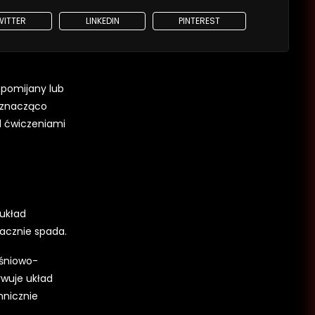
WITTER
LINKEDIN
PINTEREST
 pomijany lub
e znacząco
d ćwiczeniami
 układ
acznie spada.
ęśniowo-
ywuje układ
hnicznie