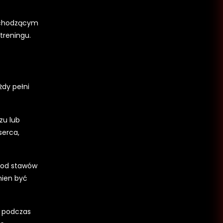
dchodzącym
treningu.
żdy pełni
zu lub
serca,
y od stawów
nien być
h podczas