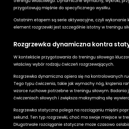
treningu właściwego. Dynamiczne wymachy, wykroki, przy
przygotowują mięśnie do specyficznego wysiłku.
Ostatnim etapem są serie aktywacyjne, czyli wykonanie 
element rozgrzewki jest szczególnie istotny w treningu s
Rozgrzewka dynamiczna kontra stat
W kontekście przygotowania do treningu siłowego kluczo
właściwy wybór rodzaju ćwiczeń rozgrzewających.
Rozgrzewka dynamiczna opiera się na kontrolowanych ruc
Tego typu ćwiczenia, takie jak wymachy nóg, krążenia rami
wzorce ruchowe potrzebne w treningu siłowym. Badania 
ćwiczeniach siłowych i zwiększa maksymalną siłę wywiera
Rozgrzewka statyczna polega na rozciąganiu mięśni poprz
sekund. Ten typ rozgrzewki, choć ma swoje miejsce w tre
Długotrwałe rozciąganie statyczne może czasowo osłabić s