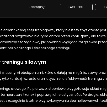
Udostępnij:
FACEBOOK
T
ement każdej sesji treningowej, który niestety zbyt często jest
dzona rozgrzewka nie tylko chroni przed kontuzjami, ale takż
e omówimy szczegółowo, jak powinna wyglądać rozgrzewka prze
ent bezpiecznego i skutecznego treningu.
 treningu siłowym
i znacznymi obciążeniami, które działają na mięśnie, stawy oraz
zyko kontuzji wzrasta dramatycznie, a efektywność treningu zn
reningu siłowego. Po pierwsze, stopniowo przygotowuje układ mi
temperatury tkanek i poprawę ich elastyczności. Po drugie, akt
 jest szczególnie istotne przy wykonywaniu skomplikowanych tec