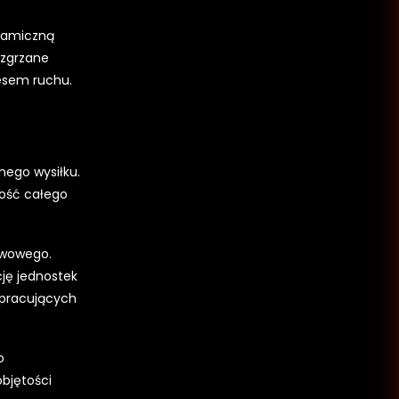
ynamiczną
ozgrzane
resem ruchu.
nego wysiłku.
ność całego
rwowego.
cję jednostek
 pracujących
o
objętości