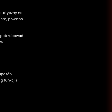
 statyczny na
ngiem, powinno
ą potrzebować
ów
 sposób
 funkcji i