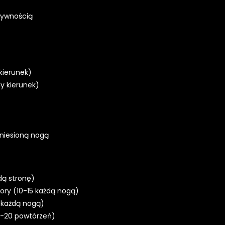
sywnością
kierunek)
y kierunek)
uniesioną nogą
dą stronę)
ory (10-15 każdą nogą)
 każdą nogą)
5-20 powtórzeń)