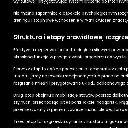
wyrzutowej, przygotowując system krążenia do intensywn
Nie można zapomnieć o aspekcie psychologicznym rozgr
treningu i stopniowe wchodzenie w rytm ćwiczeń znaczą
Struktura i etapy prawidłowej rozgrz
Efektywna rozgrzewka przed treningiem siłowym powinna s
określoną funkcję w przygotowaniu organizmu do wysiłku
Pierwszy etap to ogólne podniesienie temperatury ciała
truchtu, jazdy na rowerku stacjonarnym lub praca na orbit
rozgrzanie mięśni i przygotowanie układu oddechowego 
Drugi etap obejmuje mobilizację stawów poprzez delikat
szyjnych, przechodząc przez barki, łokcie, nadgarstki, kr
przemieszczany w pełnym zakresie ruchu, ale bez forsowan
Trzeci etap to rozgrzewka dynamiczna, która angażuje 