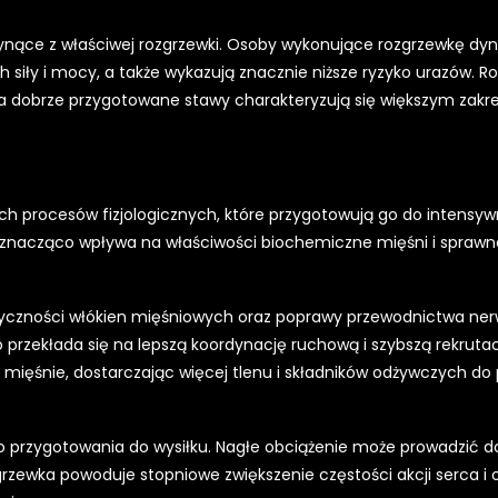
łynące z właściwej rozgrzewki. Osoby wykonujące rozgrzewkę d
h siły i mocy, a także wykazują znacznie niższe ryzyko urazów. R
, a dobrze przygotowane stawy charakteryzują się większym zak
ch procesów fizjologicznych, które przygotowują go do intensyw
a, znacząco wpływa na właściwości biochemiczne mięśni i spraw
tyczności włókien mięśniowych oraz poprawy przewodnictwa ne
 przekłada się na lepszą koordynację ruchową i szybszą rekruta
 mięśnie, dostarczając więcej tlenu i składników odżywczych do
przygotowania do wysiłku. Nagłe obciążenie może prowadzić d
rzewka powoduje stopniowe zwiększenie częstości akcji serca i 