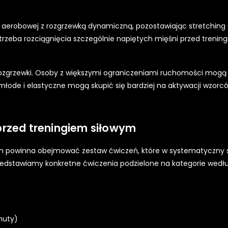
i aerobowej z rozgrzewką dynamiczną, pozostawiając stretching
potrzeba rozciągnięcia szczególnie napiętych mięśni przed treni
rozgrzewki. Osoby z większymi ograniczeniami ruchomości mog
łode i elastyczne mogą skupić się bardziej na aktywacji wzorc
przed treningiem siłowym
owym powinna obejmować zestaw ćwiczeń, które w systematyczny
zedstawiamy konkretne ćwiczenia podzielone na kategorie według
nuty)