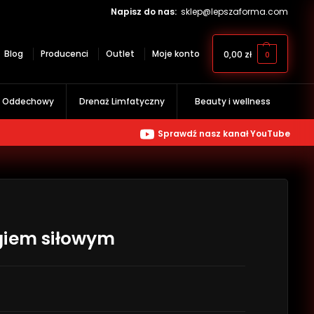
Napisz do nas:
sklep@lepszaforma.com
Blog
Producenci
Outlet
Moje konto
0,00
zł
0
g Oddechowy
Drenaż Limfatyczny
Beauty i wellness
Sprawdź nasz kanał YouTube
giem siłowym