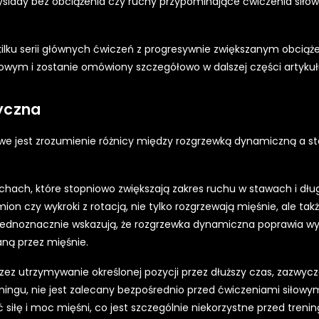
siady bez obciążenia czy ruchy przypominające ćwiczenia siło
kilku serii głównych ćwiczeń z progresywnie zwiększanym obciąż
iłowym i zostanie omówiony szczegółowo w dalszej części artykuł
yczna
we jest zrozumienie różnicy między rozgrzewką dynamiczną a s
hach, które stopniowo zwiększają zakres ruchu w stawach i dłu
on czy wykroki z rotacją, nie tylko rozgrzewają mięśnie, ale tak
jednoznacznie wskazują, że rozgrzewka dynamiczna poprawia w
ną przez mięśnie.
ez utrzymywanie określonej pozycji przez dłuższy czas, zazwycz
ningu, nie jest zalecany bezpośrednio przed ćwiczeniami siłowym
iłę i moc mięśni, co jest szczególnie niekorzystne przed treni