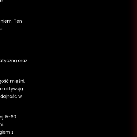
we
eniem. Ten
u.
tatyczną oraz
gość mięśni.
że aktywują
ydajność w
aj 15-60
i.
ngiem z