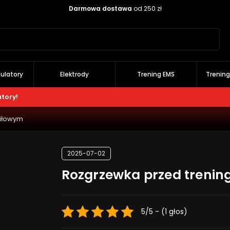
Darmowa dostawa
od 250 zł
Szukaj
ulatory
Elektrody
Trening EMS
Trenin
atory!
siłowym
2025-07-02
Rozgrzewka przed trenin
5/5 - (1 głos)