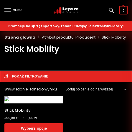
MENU
0
Promocje na sprzęt sportowy, rehabilitacyjny i elektrostymulatory!
Strona główna
Atrybut produktu: Producent
Stick Mobility
/
/
Stick Mobility
POKAŻ FILTROWANIE
Wyświetlanie jednego wyniku
Stick Mobility
499,00
zł
–
599,00
zł
Wybierz opcje