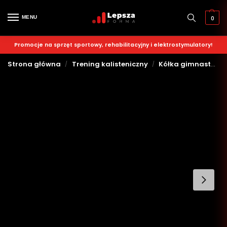
MENU
0
Promocje na sprzęt sportowy, rehabilitacyjny i elektrostymulatory!
Strona główna
Trening kalisteniczny
Kółka gimnastyczne
/
/