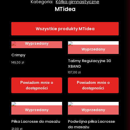
Kategoria:
Kółka gimnastyczne
MTidea
Wszystkie produkty MTidea
Wyprzedany
Wyprzedany
Crimpy
Taśmy Regulacyjne 30
149,00
zł
XBAND
107,00
zł
Powiadom mnie o
Powiadom mnie o
dostępności
dostępności
Wyprzedany
Wyprzedany
Piłka Lacrosse do masażu
Podwójna piłka Lacrosse
do masażu
21,00
zł