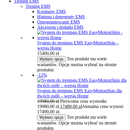
Trening EMS
Trening EMS
Kostiumy EMS
Higiena i detergenty EMS
Oprogramowanie EMS
Akcesoria i dodatki EMS
System do treningu EMS EasyMotionSkin –
wersja Home
15400,00
zł
Ten produkt ma wiele
Wybierz opcje
wariantów. Opcje można wybrać na stronie
produktu
-12%
System do treningu EMS EasyMotionSkin dla
dwóch osób – wersja Home
19980,00
zł
Pierwotna cena wynosiła:
19980,00 zł.
17490,00
zł
Aktualna cena wynosi:
17490,00 zł.
Ten produkt ma wiele
Wybierz opcje
wariantów. Opcje można wybrać na stronie
produktu