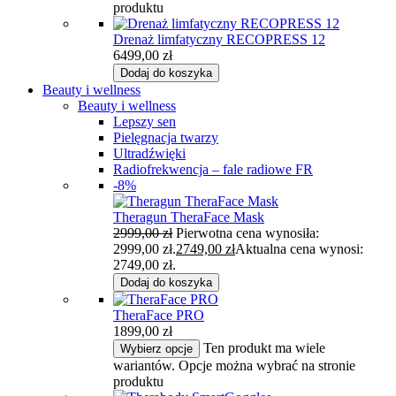
produktu
Drenaż limfatyczny RECOPRESS 12
6499,00
zł
Dodaj do koszyka
Beauty i wellness
Beauty i wellness
Lepszy sen
Pielęgnacja twarzy
Ultradźwięki
Radiofrekwencja – fale radiowe FR
-8%
Theragun TheraFace Mask
2999,00
zł
Pierwotna cena wynosiła:
2999,00 zł.
2749,00
zł
Aktualna cena wynosi:
2749,00 zł.
Dodaj do koszyka
TheraFace PRO
1899,00
zł
Ten produkt ma wiele
Wybierz opcje
wariantów. Opcje można wybrać na stronie
produktu