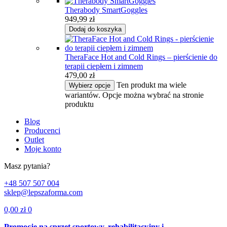
Therabody SmartGoggles
949,99
zł
Dodaj do koszyka
TheraFace Hot and Cold Rings – pierścienie do
terapii ciepłem i zimnem
479,00
zł
Ten produkt ma wiele
Wybierz opcje
wariantów. Opcje można wybrać na stronie
produktu
Blog
Producenci
Outlet
Moje konto
Masz pytania?
+48 507 507 004
sklep@lepszaforma.com
0,00
zł
0
Promocje na sprzęt sportowy, rehabilitacyjny i