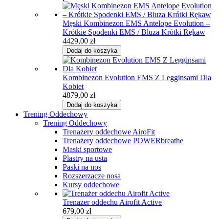
Męski Kombinezon EMS Antelope Evolution –
Krótkie Spodenki EMS / Bluza Krótki Rękaw
4429,00
zł
Dodaj do koszyka
Kombinezon Evolution EMS Z Legginsami Dla
Kobiet
4879,00
zł
Dodaj do koszyka
Trening Oddechowy
Trening Oddechowy
Trenażery oddechowe AiroFit
Trenażery oddechowe POWERbreathe
Maski sportowe
Plastry na usta
Paski na nos
Rozszerzacze nosa
Kursy oddechowe
Trenażer oddechu Airofit Active
679,00
zł