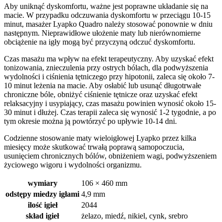
Aby uniknąć dyskomfortu, ważne jest poprawne układanie się na
macie. W przypadku odczuwania dyskomfortu w przeciągu 10-15
minut, masażer Lyapko Quadro należy stosować ponownie w dniu
następnym. Nieprawidłowe ułożenie maty lub nierównomierne
obciążenie na igły mogą być przyczyną odczuć dyskomfortu.
Czas masażu ma wpływ na efekt terapeutyczny. Aby uzyskać efekt
tonizowania, znieczulenia przy ostrych bólach, dla podwyższenia
wydolności i ciśnienia tętniczego przy hipotonii, zaleca się około 7-
10 minut leżenia na macie. Aby osłabić lub usunąć długotrwałe
chroniczne bóle, obniżyć ciśnienie tętnicze oraz uzyskać efekt
relaksacyjny i usypiający, czas masażu powinien wynosić około 15-
30 minut i dłużej. Czas terapii zaleca się wynosić 1-2 tygodnie, a po
tym okresie można ją powtórzyć po upływie 10-14 dni.
Codzienne stosowanie maty wieloigłowej Lyapko przez kilka
miesięcy może skutkować trwałą poprawą samopoczucia,
usunięciem chronicznych bólów, obniżeniem wagi, podwyższeniem
życiowego wigoru i wydolności organizmu.
wymiary
106 × 460 mm
odstępy miedzy igłami
4,9 mm
ilość igieł
2044
skład igieł
żelazo, miedź, nikiel, cynk, srebro