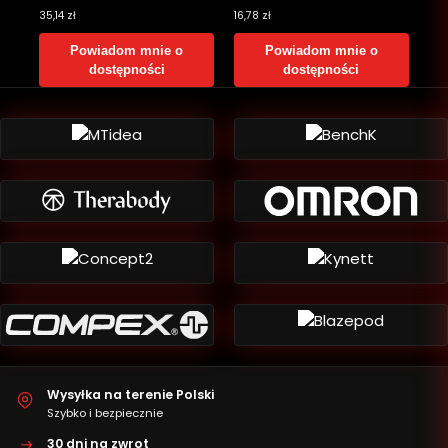
35,14
zł
16,78
zł
Powiadom mnie o
Powiadom mnie o
dostępności
dostępności
Wysyłka na terenie Polski
Szybko i bezpiecznie
30 dni na zwrot