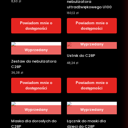
nebulizatora
8,60
zł
ultradźwiękowego U100
160,12
zł
Powiadom mnie o
Powiadom mnie o
dostępności
dostępności
Wyprzedany
Wyprzedany
Ustnik do C28P
Zestaw do nebulizatora
48,24
zł
C28P
36,38
zł
Powiadom mnie o
Powiadom mnie o
dostępności
dostępności
Wyprzedany
Wyprzedany
Maska dla dorosłych do
Łącznik do maski dla
C28P
dzieci do C28P