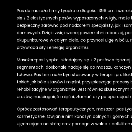
Pas do masażu firmy Lyapko o długości 396 cm i szero
się z 2 elastycznych pasów wyposażonych w igły, może
bezpieczny zarówno pod nadzorem specjalisty, jak i sa
domowych. Dzięki zwiększonej powierzchni roboczej, pas
akupunkturowe w całym ciele, co przynosi ulgę w bólu, r
przywraca siły i energię organizmu.
Masażer-pas Lyapko, składający się z 2 pasów o łącznej 
segmentach, doskonale nadaje się do masażu kończyn 
tułowia. Pas ten może być stosowany w terapii i profila
takich jak bóle stawów i mięśni, przyspieszając procesy
rehabilitacyjne w organizmie. Jest również skutecznym
urazów, nadciągnięć mięśni, złamań czy po operacjach 
Oprócz zastosowań terapeutycznych, masażer-pas Lya
kosmetyczne. Owijanie nim kończyn dolnych i górnych d
ujędrniająco na skórę oraz pomaga w walce z cellulitem