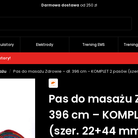
Darmowa dostawa
od 250 zł
Szukaj
ulatory
Elektrody
Trening EMS
Trenin
atory!
ażu
Pas do masażu Zdrowie – dł. 396 cm – KOMPLET 2 pasów (sze
/
Pas do masażu Z
396 cm – KOMPL
(szer. 22+44 mm