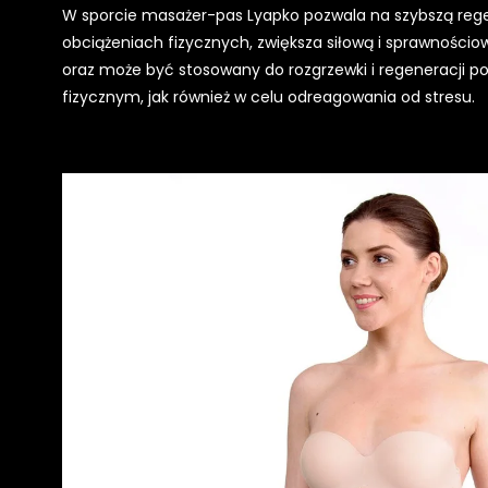
W sporcie masażer-pas Lyapko pozwala na szybszą rege
obciążeniach fizycznych, zwiększa siłową i sprawnośc
oraz może być stosowany do rozgrzewki i regeneracji p
fizycznym, jak również w celu odreagowania od stresu.