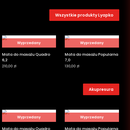
Wszystkie produkty Lyapko
Wyprzedany
Wyprzedany
Mata do masażu Quadro
Mata do masażu Popularna
6,2
7,0
210,00
zł
130,00
zł
Akupresura
Wyprzedany
Wyprzedany
Mata do masażu Quadro
Mata do masażu Popularna