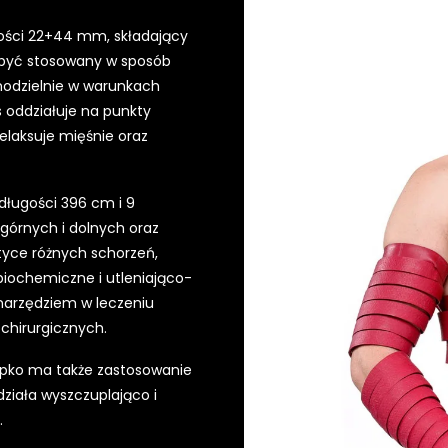
kości 22+44 mm, składający
 być stosowany w sposób
modzielnie w warunkach
 oddziałuje na punkty
elaksuje mięśnie oraz
długości 396 cm i 9
górnych i dolnych oraz
ktyce różnych schorzeń,
 biochemiczne i utleniająco-
 narzędziem w leczeniu
chirurgicznych.
pko ma także zastosowanie
ziała wyszczuplająco i
.