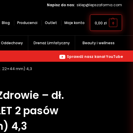
Napisz do nas:
sklep@lepszaforma.com
Blog
Producenci
Outlet
Moje konto
0,00
zł
0
g Oddechowy
Drenaż Limfatyczny
Beauty i wellness
Sprawdź nasz kanał YouTube
r. 22+44 mm) 4,3
drowie – dł.
ET 2 pasów
) 4,3