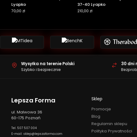
Lyapko
37-40 Lyapko
70,00
zł
210,00
zł
Wysyłka na terenie Polski
30 dni 
Szybko i bezpiecznie
Bezprob
Sklep
Lepsza Forma
Promocje
ul. Malwowa 36
Blog
60-175 Poznań
Regulamin sklepu
Tel. 507 507 004
Polityka Prywatności
E-mail: sklep@lepszaforma.com