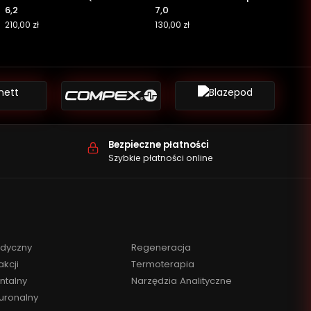
6,2
7,0
210,00
zł
130,00
zł
Bezpieczne płatności
Szybkie płatności online
edyczny
Regeneracja
akcji
Termoterapia
ntalny
Narzędzia Analityczne
uronalny