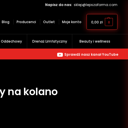
Napisz do nas:
sklep@lepszaforma.com
Blog
Producenci
Outlet
Moje konto
0,00
zł
0
g Oddechowy
Drenaż Limfatyczny
Beauty i wellness
Sprawdź nasz kanał YouTube
e
y na kolano