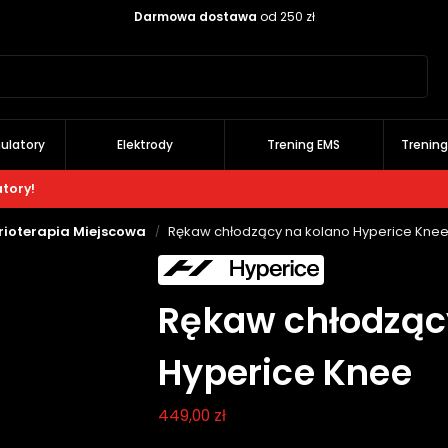
Darmowa dostawa
od 250 zł
Szukaj
ulatory
Elektrody
Trening EMS
Trenin
atory!
rioterapia Miejscowa
Rękaw chłodzący na kolano Hyperice Kne
/
Rękaw chłodząc
Hyperice Knee
449,00
zł