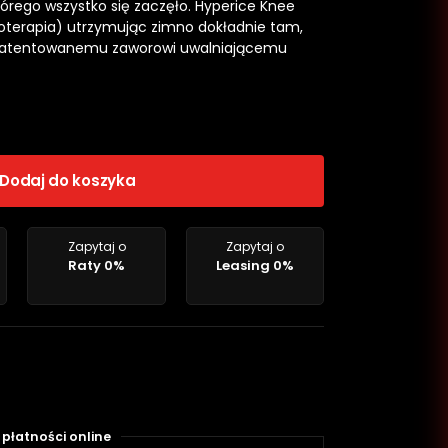
órego wszystko się zaczęło. Hyperice Knee
oterapia) utrzymując zimno dokładnie tam,
i opatentowanemu zaworowi uwalniającemu
Dodaj do koszyka
Zapytaj o
Zapytaj o
Raty 0%
Leasing 0%
płatności online