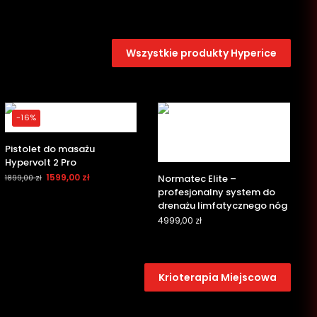
Wszystkie produkty Hyperice
-16%
Pistolet do masażu
Hypervolt 2 Pro
1599,00
zł
Normatec Elite –
1899,00
zł
profesjonalny system do
drenażu limfatycznego nóg
4999,00
zł
Krioterapia Miejscowa