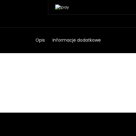
Opis
Informacje dodatkowe
Rękaw chłodzący na kolano Hyperice Kne