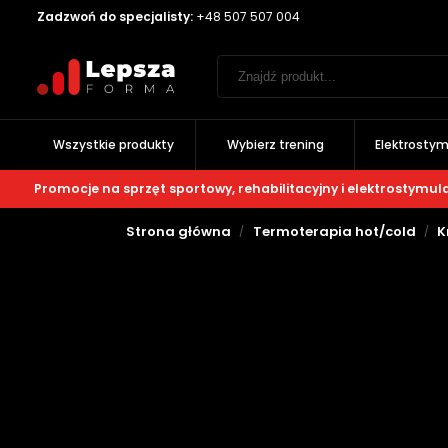
Zadzwoń do specjalisty:
+48 507 507 004
Wszystkie produkty
Wybierz trening
Elektrostym
Promocje na sprzęt sportowy, rehabilitacyjny i elektrostymul
Strona główna
Termoterapia hot/cold
K
/
/