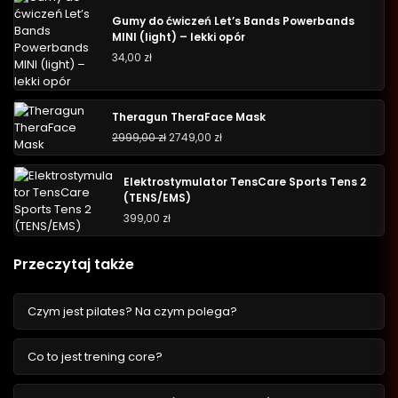
Gumy do ćwiczeń Let’s Bands Powerbands
MINI (light) – lekki opór
34,00
zł
Theragun TheraFace Mask
2999,00
zł
2749,00
zł
Elektrostymulator TensCare Sports Tens 2
(TENS/EMS)
399,00
zł
Przeczytaj także
Czym jest pilates? Na czym polega?
Co to jest trening core?