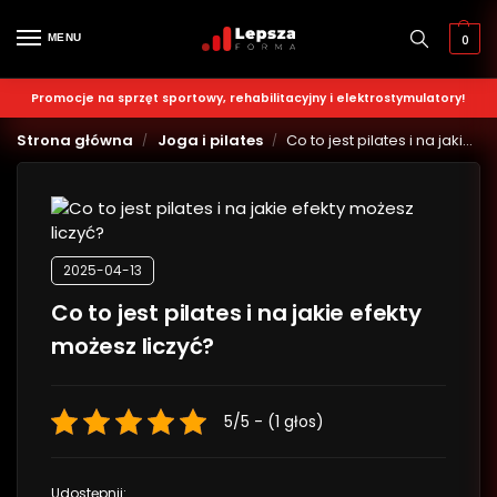
MENU
0
Promocje na sprzęt sportowy, rehabilitacyjny i elektrostymulatory!
Strona główna
Joga i pilates
Co to jest pilates i na jakie efekty możesz liczyć?
/
/
2025-04-13
Co to jest pilates i na jakie efekty
możesz liczyć?
5/5 - (1 głos)
Udostępnij: