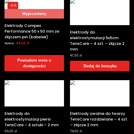
-6%
Wyprzedany
Elektrody Compex
Performance 50 x 50 mm ze
Elektrody do
złączem pin (kabelek)
elektrostymulacji 5x5cm
TensCare – 4 szt. – złącze 2
49,00
zł
52,00
zł
mm
47,00
zł
Powiadom mnie o
dostępności
Dodaj do koszyka
Elektrody do
Elektrody owalne do twarzy
elektrostymulacji piersi
TensCare rozdzielane – 4 szt.
TensCare – 4 sztuki – 2 mm
– złącze 2 mm
59,00
zł
74,00
zł