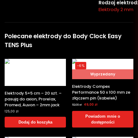
Rodzaj elektrod
Elektrody 2 mm
Polecane elektrody do Body Clock Easy
TENS Plus
-6%
Wyprzedany
Elektrody Compex
Performance 50 x 100 mm ze
Elektrody 5×5 cm – 20 szt. –
złączem pin (kabelek)
pasują do axion, Prorelax,
Promed, Auvon – 2mm jack
49,00
zł
52,00
zł
125,00
zł
Powiadom mnie o
Dodaj do koszyka
dostępności