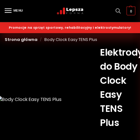
MENU
0
Promocje na sprzęt sportowy, rehabilitacyjny i elektrostymulatory!
Strona główna
Body Clock Easy TENS Plus
/
Elektrod
do Body
Clock
Easy
TENS
Plus