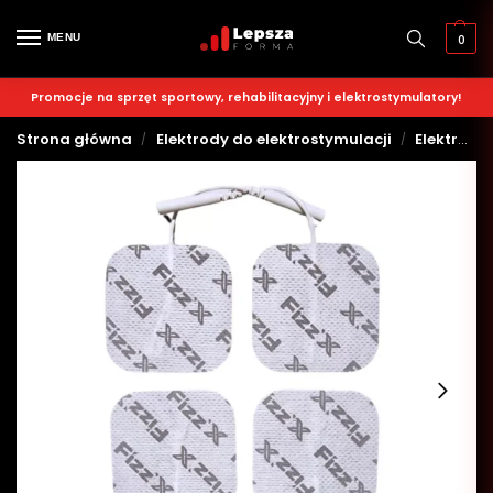
MENU
0
Promocje na sprzęt sportowy, rehabilitacyjny i elektrostymulatory!
Strona główna
Elektrody do elektrostymulacji
Elektrody 2 mm
/
/