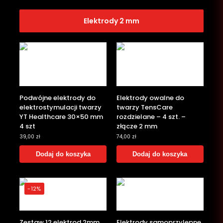
Elektrody 2 mm
Podwójne elektrody do
Elektrody owalne do
elektrostymulacji twarzy
twarzy TensCare
YT Healthcare 30×50 mm
rozdzielane – 4 szt. –
4 szt
złącze 2 mm
39,00
zł
74,00
zł
Dodaj do koszyka
Dodaj do koszyka
-12%
Zestaw 12 elektrod 2mm
Elektrody samoprzylepne