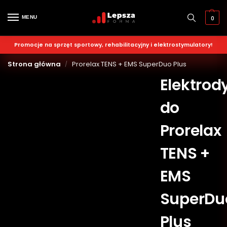
MENU
0
Promocje na sprzęt sportowy, rehabilitacyjny i elektrostymulatory!
Strona główna
Prorelax TENS + EMS SuperDuo Plus
/
Elektrod
do
Prorelax
TENS +
EMS
SuperDu
Plus