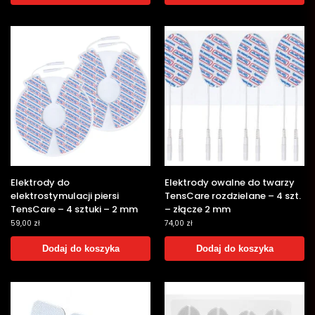
Elektrody do
Elektrody owalne do twarzy
elektrostymulacji piersi
TensCare rozdzielane – 4 szt.
TensCare – 4 sztuki – 2 mm
– złącze 2 mm
59,00
zł
74,00
zł
Dodaj do koszyka
Dodaj do koszyka