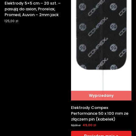
Elektrody 5×5 cm – 20 szt. –
pasują do axion, Prorelax,
Promed, Auvon – 2mm jack
125,00
zł
Wyprzedany
Elektrody Compex
Performance 50 x 100 mm ze
złączem pin (kabelek)
49,00
zł
52,00
zł