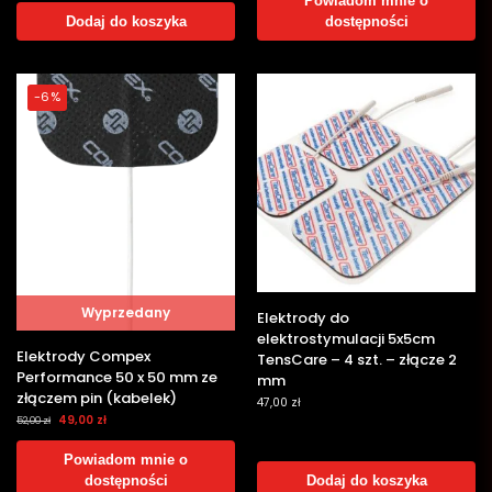
Powiadom mnie o
Dodaj do koszyka
dostępności
-6%
Wyprzedany
Elektrody do
elektrostymulacji 5x5cm
Elektrody Compex
TensCare – 4 szt. – złącze 2
Performance 50 x 50 mm ze
mm
złączem pin (kabelek)
47,00
zł
49,00
zł
52,00
zł
Powiadom mnie o
dostępności
Dodaj do koszyka