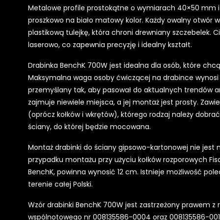
Metalowe profile prostokątne o wymiarach 40×50 mm 
proszkowo na biało matowy kolor. Każdy owalny otwór 
plastikową tulejkę, która chroni drewniany szczebelek. 
laserowo, co zapewnia precyzję i idealny kształt.
Drabinka BenchK 700W jest idealna dla osób, które chc
Maksymalna waga osoby ćwiczącej na drabince wynosi 150
przemyślany tak, aby pasował do aktualnych trendów ar
zajmuje niewiele miejsca, a jej montaż jest prosty. Zaw
(oprócz kołków i wkrętów), którego rodzaj należy dobrać
ściany, do której będzie mocowana.
Montaż drabinki do ściany gipsowo-kartonowej nie jest 
przypadku montażu przy użyciu kołków rozporowych Fis
BenchK, powinna wynosić 12 cm. Istnieje możliwość pol
terenie całej Polski.
Wzór drabinki BenchK 700W jest zastrzeżony prawem z re
wspólnotowego nr 008135586-0004 oraz 008135586-0011