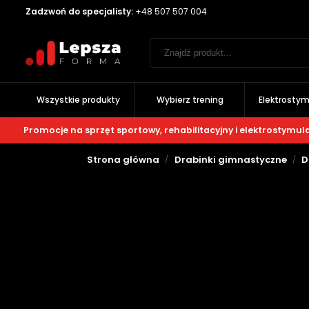
Zadzwoń do specjalisty:
+48 507 507 004
Wszystkie produkty
Wybierz trening
Elektrostym
Promocje na sprzęt sportowy, rehabilitacyjny i elektrostymul
Strona główna
Drabinki gimnastyczne
D
/
/