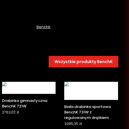
BenchK
Wszystkie produkty BenchK
Drabinka gimnastyczna
BenchK 721W
Biała drabinka sportowa
BenchK 731W z
2763,02
zł
regulowanym drążkiem
3285,35
zł