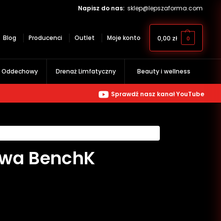
Napisz do nas:
sklep@lepszaforma.com
Blog
Producenci
Outlet
Moje konto
0,00
zł
0
g Oddechowy
Drenaż Limfatyczny
Beauty i wellness
Sprawdź nasz kanał YouTube
owa BenchK