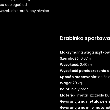
eco odbiegać od
szelkich starań, aby różnice
Drabinka sportowa
Maksymalna waga użytkown
Szerokość:
0,67 m
Wysokość:
2,40 m
Wysokość pomieszczenia do 
Sposób mocowania:
do ści
Waga:
20 kg
Kolor:
biały mat
Materiał:
metal, szczeble b
Gwarancja na metalowe el
Gwarancja na inne materiał