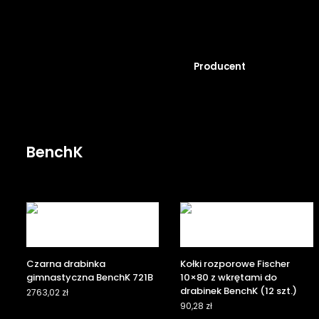
Producent
BenchK
Czarna drabinka
Kołki rozporowe Fischer
gimnastyczna BenchK 721B
10×80 z wkrętami do
drabinek BenchK (12 szt.)
2763,02
zł
90,28
zł