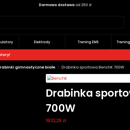
Darmowa dostawa
od 250 zł
Szukaj
ulatory
Elektrody
Trening EMS
Trenin
atory!
rabinki gimnastyczne białe
Drabinka sportowa BenchK 700W
/
Drabinka sport
700W
1832,29
zł