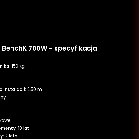
 BenchK 700W - specyfikacja
ika:
150 kg
instalacji:
2,50 m
any
ukowe
ementy:
10 lat
y:
2 lata