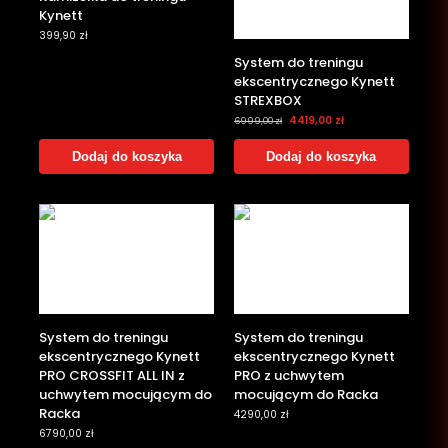
Kynett
399,90
zł
System do treningu
ekscentrycznego Kynett
STREXBOX
4419,00
zł
6999,00
zł
Dodaj do koszyka
Dodaj do koszyka
System do treningu
System do treningu
ekscentrycznego Kynett
ekscentrycznego Kynett
PRO CROSSFIT ALL IN z
PRO z uchwytem
uchwytem mocującym do
mocującym do Racka
Racka
4290,00
zł
6790,00
zł