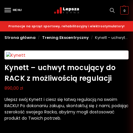
MENU
0
Promocje na sprzęt sportowy, rehabilitacyjny i elektrostymulatory!
Strona główna
Trening Ekscentryczny
Kynett – uchwyt mocujący do RACK z możliwością regulacji
/
/
Kynett – uchwyt mocujący do
RACK z możliwością regulacji
890,00
zł
Ulepsz swój Kynett i ciesz się łatwą regulacją na swoim
RACKU! Po dokonaniu zakupu, skontaktuj się z nami, podając
szerokość swojego Racka, abyśmy mogli dostosować
produkt do Twoich potrzeb.