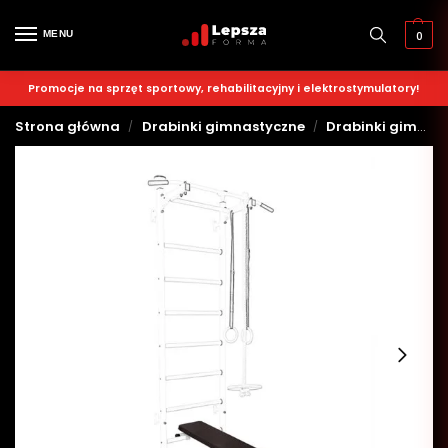
MENU
0
Promocje na sprzęt sportowy, rehabilitacyjny i elektrostymulatory!
Strona główna
Drabinki gimnastyczne
Drabinki gimnastyczne białe
/
/