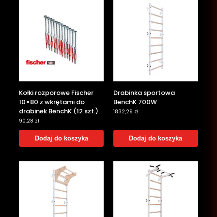
Kołki rozporowe Fischer
Drabinka sportowa
10×80 z wkrętami do
BenchK 700W
drabinek BenchK (12 szt.)
1832,29
zł
90,28
zł
Dodaj do koszyka
Dodaj do koszyka