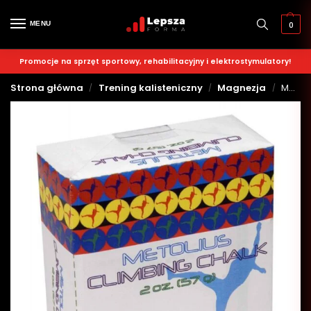
MENU
0
Promocje na sprzęt sportowy, rehabilitacyjny i elektrostymulatory!
Strona główna
Trening kalisteniczny
Magnezja
Magnezja w kostce
/
/
/