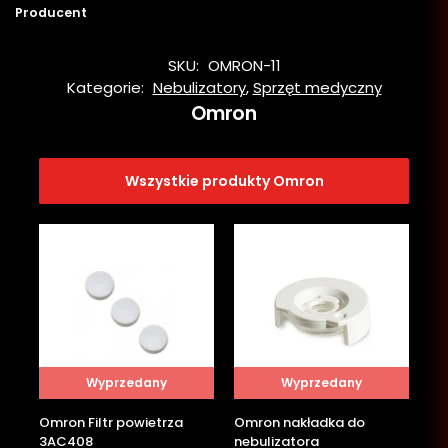
Producent
SKU:
OMRON-11
Kategorie:
Nebulizatory
,
Sprzęt medyczny
Omron
Wszystkie produkty Omron
Wyprzedany
Wyprzedany
Omron Filtr powietrza
Omron nakładka do
3AC408
nebulizatora