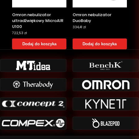
Omron nebulizator
Omron nebulizator
ultradźwiękowy MicroAIR
DuoBaby
U100
334,41
zł
722,53
zł
Dodaj do koszyka
Dodaj do koszyka