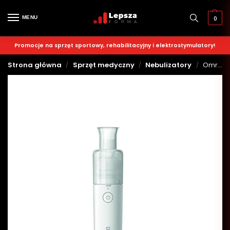
MENU
0
Promocje na sprzęt sportowy, rehabilitacyjny i elektrostymulatory!
Strona główna
Sprzęt medyczny
Nebulizatory
Omron nebulizator ultradźwiękowy MicroAIR U100
/
/
/