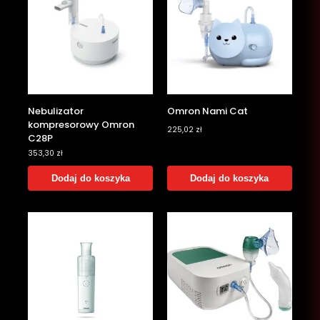
Nebulizator
Omron Nami Cat
kompresorowy Omron
225,02
zł
C28P
353,30
zł
Dodaj do koszyka
Dodaj do koszyka