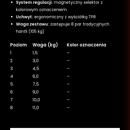
System regulacji:
magnetyczny selektor z
kolorowym oznaczeniem
Uchwyt:
ergonomiczny z wyściółką TPR
Waga zestawu:
zastępuje 8 par tradycyjnych
hantli (105 kg)
Poziom
Waga (kg)
Kolor oznaczenia
1
1,5
–
2
3,0
–
3
4,5
–
4
6,0
–
5
7,5
–
6
9,0
–
7
10,0
–
8
11,0
–