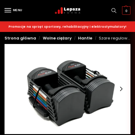
MENU
0
Promocje na sprzęt sportowy, rehabilitacyjny i elektrostymulatory!
Strona główna
Wolne ciężary
Hantle
Szare regulowane hantle PowerBlock Sport 24
/
/
/