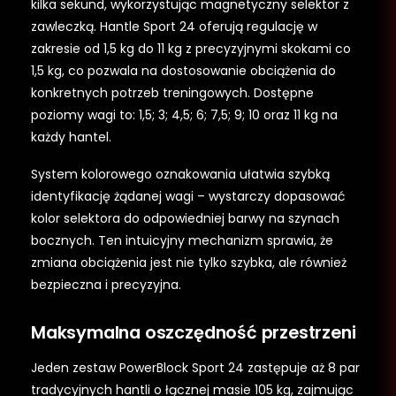
kilka sekund, wykorzystując magnetyczny selektor z
zawleczką. Hantle Sport 24 oferują regulację w
zakresie od 1,5 kg do 11 kg z precyzyjnymi skokami co
1,5 kg, co pozwala na dostosowanie obciążenia do
konkretnych potrzeb treningowych. Dostępne
poziomy wagi to: 1,5; 3; 4,5; 6; 7,5; 9; 10 oraz 11 kg na
każdy hantel.
System kolorowego oznakowania ułatwia szybką
identyfikację żądanej wagi – wystarczy dopasować
kolor selektora do odpowiedniej barwy na szynach
bocznych. Ten intuicyjny mechanizm sprawia, że
zmiana obciążenia jest nie tylko szybka, ale również
bezpieczna i precyzyjna.
Maksymalna oszczędność przestrzeni
Jeden zestaw PowerBlock Sport 24 zastępuje aż 8 par
tradycyjnych hantli o łącznej masie 105 kg, zajmując