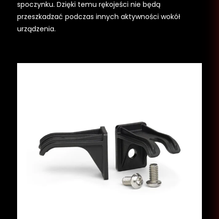
spoczynku. Dzięki temu rękojeści nie będą
przeszkadzać podczas innych aktywności wokół
urządzenia.