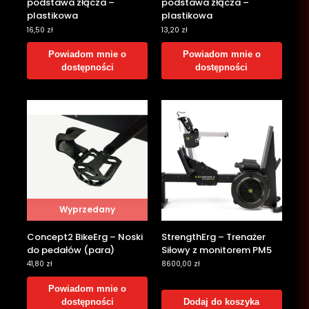
podstawa złącza –
podstawa złącza –
plastikowa
plastikowa
16,50
zł
13,20
zł
Powiadom mnie o
Powiadom mnie o
dostępności
dostępności
Wyprzedany
Concept2 BikeErg – Noski
StrengthErg – Trenażer
do pedałów (para)
Siłowy z monitorem PM5
41,80
zł
8600,00
zł
Powiadom mnie o
dostępności
Dodaj do koszyka