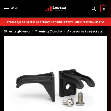
MENU
0
Promocje na sprzęt sportowy, rehabilitacyjny i elektrostymulatory!
Strona główna
Trening Cardio
Akcesoria i części zamienne do sprzętu cardio
/
/