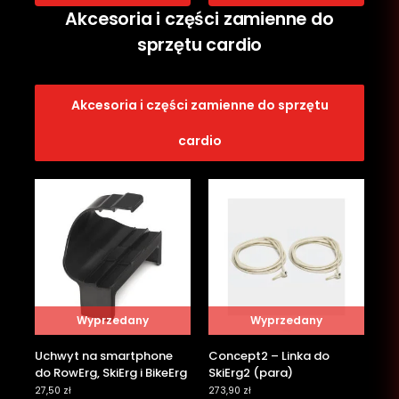
Akcesoria i części zamienne do
sprzętu cardio
Akcesoria i części zamienne do sprzętu
cardio
Wyprzedany
Wyprzedany
Uchwyt na smartphone
Concept2 – Linka do
do RowErg, SkiErg i BikeErg
SkiErg2 (para)
27,50
zł
273,90
zł