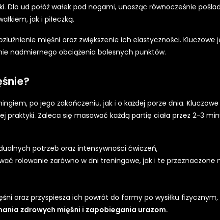
tki. Dla ud połóż wałek pod nogami, unosząc równocześnie pośla
łkiem, jak i piłeczką.
uźnienie mięśni oraz zwiększenie ich elastyczności. Kluczowe j
anie nadmiernego obciążenia bolesnych punktów.
ęśnie?
iem, po jego zakończeniu, jak i o każdej porze dnia. Kluczowe 
j praktyki. Zaleca się masować każdą partię ciała przez 2-3 min
dualnych potrzeb oraz intensywności ćwiczeń,
ać rolowanie zarówno w dni treningowe, jak i te przeznaczone 
ęśni oraz przyspiesza ich powrót do formy po wysiłku fizycznym,
mania zdrowych mięśni i zapobiegania urazom.