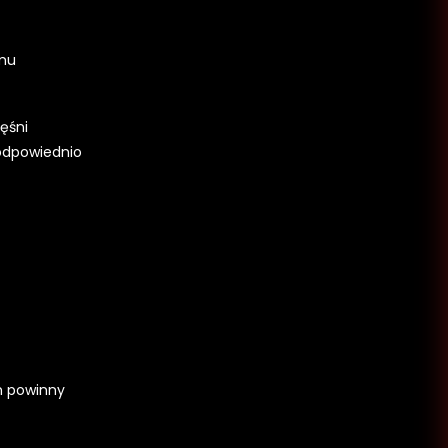
emu
ęśni
 odpowiednio
m powinny