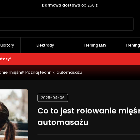
Darmowa dostawa
od 250 zł
Szukaj
ulatory
Elektrody
Trening EMS
Trenin
atory!
wanie mięśni? Poznaj techniki automasażu
2025-04-06
Co to jest rolowanie mięś
automasażu