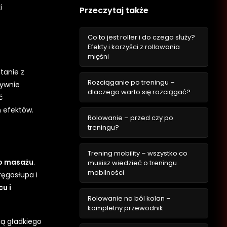
i
Przeczytaj także
Co to jest roller i do czego służy?
Efekty i korzyści z rollowania
mięśni
stanie z
Rozciąganie po treningu –
tywnie
dlaczego warto się rozciągać?
ć
h efektów.
Rolowanie – przed czy po
treningu?
Trening mobility – wszystko co
do masażu
.
musisz wiedzieć o treningu
mobilności
ręgosłupa i
u i
Rolowanie na ból kolan –
kompletny przewodnik
ą gładkiego