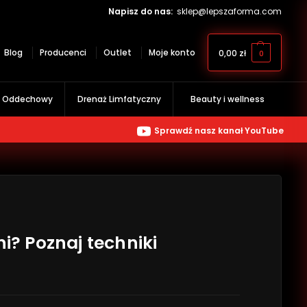
Napisz do nas:
sklep@lepszaforma.com
Blog
Producenci
Outlet
Moje konto
0,00
zł
0
g Oddechowy
Drenaż Limfatyczny
Beauty i wellness
Sprawdź nasz kanał YouTube
ni? Poznaj techniki