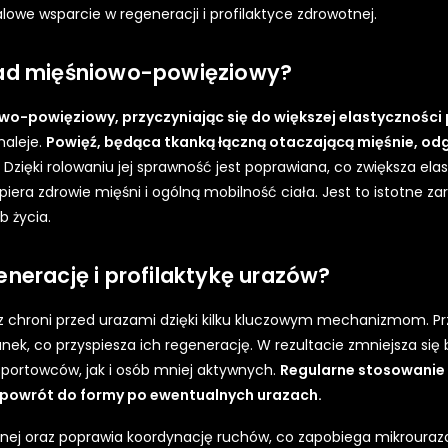
lowe wsparcie w regeneracji i profilaktyce zdrowotnej.
ład mięśniowo-powięziowy?
o-powięziowy, przyczyniając się do większej elastyczności 
maleje.
Powięź, będąca tkanką łączną otaczającą mięśnie, od
Dzięki rolowaniu jej sprawność jest poprawiana, co zwiększa ela
spiera zdrowie mięśni i ogólną mobilność ciała. Jest to istotne z
 życia.
nerację i profilaktykę urazów?
z chroni przed urazami dzięki kilku kluczowym mechanizmom. P
anek, co przyspiesza ich regenerację. W rezultacie zmniejsza się 
a sportowców, jak i osób mniej aktywnych.
Regularne stosowanie t
y powrót do formy po ewentualnych urazach.
znej oraz poprawia koordynację ruchów, co zapobiega mikrouraz