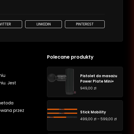
WITTER
LINKEDIN
PINTEREST
Polecane produkty
niu
Pistolet do masażu
Power Plate Mini+
iu. Jest
949,00
zł
 metoda
sowana przez
Stick Mobility
499,00
zł
–
599,00
zł