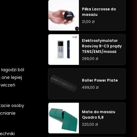
Piłka Lacrosse do
masażu
21,00
zł
Elektrostymulator
RoovJoy R-C3 prądy
TENS/EMS/masaż
299,00
zł
łagodzi ból
 one lepiej
Roller Power Plate
ćwiczeń
499,00
zł
tacie osoby
Mata do masażu
cnianie
Quadro 5,8
220,00
zł
echniki