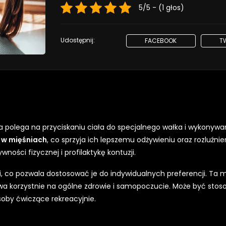
5/5 - (1 głos)
Udostępnij:
FACEBOOK
T
 polega na przyciskaniu ciała do specjalnego wałka i wykonywa
 w mięśniach
, co sprzyja ich lepszemu odżywieniu oraz rozluźnien
ści fizycznej i profilaktykę kontuzji.
i, co pozwala dostosować je do indywidualnych preferencji. Ta
ywa korzystnie na ogólne zdrowie i samopoczucie. Może być sto
soby ćwiczące rekreacyjnie.