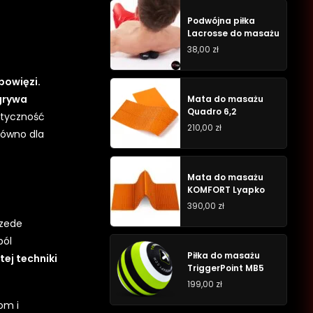
Podwójna piłka
Lacrosse do masażu
38,00
zł
powięzi.
grywa
Mata do masażu
Quadro 6,2
styczność
210,00
zł
arówno dla
Mata do masażu
KOMFORT Lyapko
390,00
zł
rzede
ból
Piłka do masażu
ej techniki
TriggerPoint MB5
199,00
zł
om i