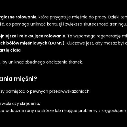
rgiczne rolowanie
, które przygotuje mięśnie do pracy. Dzięki t
ść
, co pomaga uniknąć kontuzji i zwiększa skuteczność treningu.
jniejsze i relaksujące rolowanie
. To wspomaga regenerację mi
zych bólów mięśniowych (DOMS)
. Kluczowe jest, aby masaż był
rtię ciała
.
b, by uniknąć zbędnego obciążenia tkanek.
ania mięśni?
ależy pamiętać o pewnych przeciwwskazaniach:
krwiaki czy skręcenia,
ce widoczne rany na skórze lub mające problemy z kręgosłupe