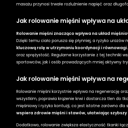
masażu przynosi trwałe rozluźnienie napięć oraz długofa
Jak rolowanie mięśni wpływa na uk
Rolowanie mięśni znacząco wpływa na układ mięśniow
Dzięki temu ciało porusza się płynniej, a ryzyko urazów 
kluczową rolę w utrzymaniu koordynacji i równowagi.
oraz sprężystość. Regularne korzystanie z tej techniki w
sportowców, jak i osób prowadzących mniej aktywny tryb
Jak rolowanie mięśni wpływa na rege
Rolowanie mięśni korzystnie wpływa na regenerację ora
wszystkim, poprawia krążenie krwi i dostarcza tlen do tk
mięśniowy i ryzyko kontuzji, co jest istotne zarówno dl
wspiera zdrowie mięśni i stawów, ułatwiając szybsz
Dodatkowo, rolowanie zwiększa elastyczność tkanki łąc