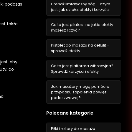
Drenaż limfatyczny nóg – czym
dki podczas
jest, jak działa, efekty i korzyści
est także
Co to jest pilates i na jakie efekty
możesz liczyć?
Pistolet do masażu na cellulit –
sprawdź efekty
jest, aby
Co to jest platforma wibracyjna?
uty, co
Sprawdź korzyści i efekty
Jak masażery mogą pomóc w
przypadku zapalenia powięzi
na
podeszwowej?
Polecane kategorie
Piłki i rollery do masażu