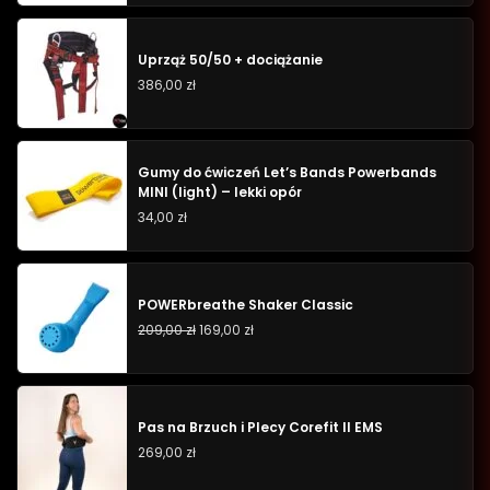
Uprząż 50/50 + dociążanie
386,00
zł
Gumy do ćwiczeń Let’s Bands Powerbands
MINI (light) – lekki opór
34,00
zł
POWERbreathe Shaker Classic
209,00
zł
169,00
zł
Pas na Brzuch i Plecy Corefit II EMS
269,00
zł