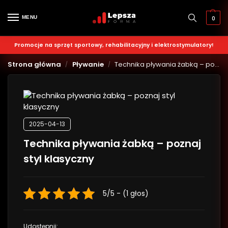
MENU
0
Promocje na sprzęt sportowy, rehabilitacyjny i elektrostymulatory!
Strona główna
Pływanie
Technika pływania żabką – poznaj styl klasyczny
/
/
2025-04-13
Technika pływania żabką – poznaj
styl klasyczny
5/5 - (1 głos)
Udostępnij: