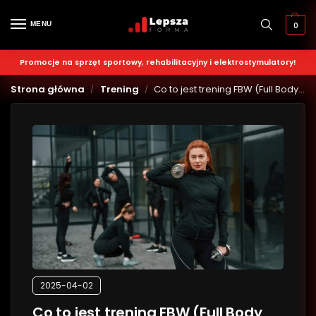
MENU
0
Promocje na sprzęt sportowy, rehabilitacyjny i elektrostymulatory!
Strona główna
Trening
Co to jest trening FBW (Full Body Workout)?
/
/
2025-04-02
Co to jest trening FBW (Full Body