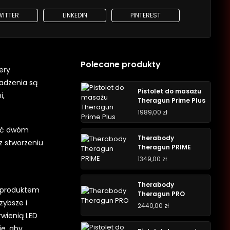
WITTER
LINKEDIN
PINTEREST
Polecane produkty
ery
adzenia są
Pistolet do masażu
i,
Theragun Prime Plus
1989,00
zł
tać dwóm
Therabody
z stworzeniu
Theragun PRIME
1349,00
zł
Therabody
m produktem
Theragun PRO
zybsze i
2440,00
zł
wienią LED
ie, aby