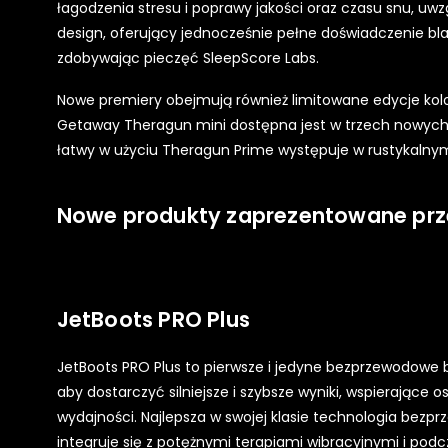
łagodzenia stresu i poprawy jakości oraz czasu snu, uw
design, oferujący jednocześnie pełne doświadczenie bl
zdobywając pieczęć SleepScore Labs.
Nowe premiery obejmują również limitowane edycje kol
Getaway Theragun mini dostępna jest w trzech nowych lim
łatwy w użyciu Theragun Prime występuje w rustykalny
Nowe produkty zaprezentowane prz
JetBoots PRO Plus
JetBoots PRO Plus to pierwsze i jedyne bezprzewodowe b
aby dostarczyć silniejsze i szybsze wyniki, wspierające
wydajności. Najlepsza w swojej klasie technologia bez
integruje się z potężnymi terapiami wibracyjnymi i podc