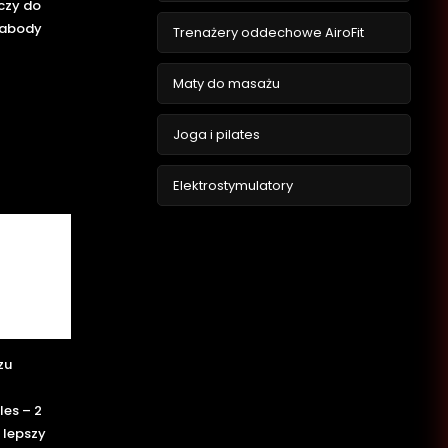
czy do
rabody
Trenażery oddechowe AiroFit
Maty do masażu
Joga i pilates
Elektrostymulatory
zu
es – 2
 lepszy