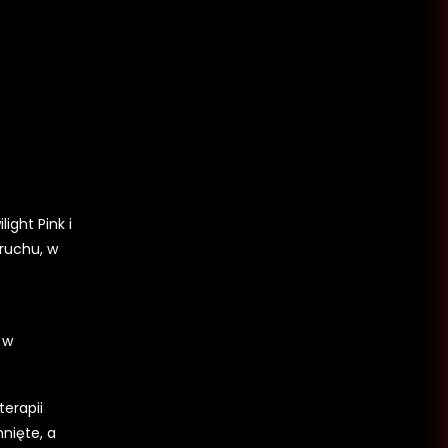
ight Pink i
 ruchu, w
 w
terapii
nięte, a