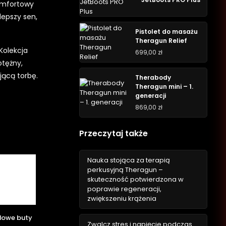
komfortowy
lepszy sen,
Pistolet do masażu
Theragun Relief
Kolekcja
699,00
zł
otężny,
jącą torbę.
Therabody
Theragun mini – 1.
generacji
869,00
zł
Przeczytaj także
Nauka stojąca za terapią
perkusyjną Theragun –
skuteczność potwierdzona w
poprawie regeneracji,
zwiększeniu krążenia
dowe buty
Zwalcz stres i napięcie podczas