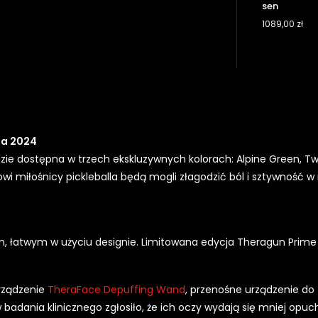
sen
1089,00
zł
ja 2024
ie dostępna w trzech ekskluzywnych kolorach: Alpine Green, Twil
wi miłośnicy pickleballa będą mogli złagodzić ból i sztywność w
m, łatwym w użyciu designie. Limitowana edycja Theragun Prime
urządzenie
TheraFace Depuffing Wand
, przenośne urządzenie do 
badania klinicznego zgłosiło, że ich oczy wydają się mniej opuch