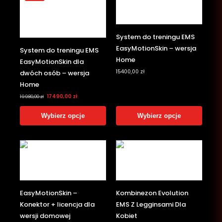
System do treningu EMS
EasyMotionSkin – wersja
System do treningu EMS
Home
EasyMotionSkin dla
15400,00
zł
dwóch osób – wersja
Home
17490,00
zł
19980,00
zł
Wybierz opcje
Wybierz opcje
EasyMotionSkin –
Kombinezon Evolution
Konektor + licencja dla
EMS Z Legginsami Dla
wersji domowej
Kobiet