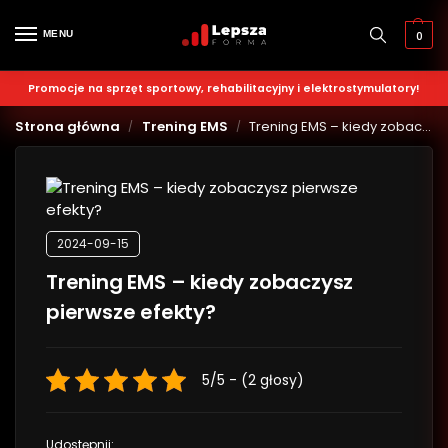
MENU
0
Promocje na sprzęt sportowy, rehabilitacyjny i elektrostymulatory!
Strona główna
Trening EMS
Trening EMS – kiedy zobaczysz pierwsze efekty?
/
/
2024-09-15
Trening EMS – kiedy zobaczysz
pierwsze efekty?
5/5 - (2 głosy)
Udostępnij: