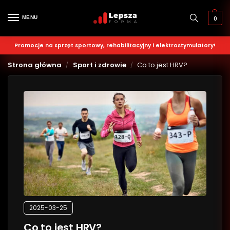
MENU
0
Promocje na sprzęt sportowy, rehabilitacyjny i elektrostymulatory!
Strona główna
Sport i zdrowie
Co to jest HRV?
/
/
2025-03-25
Co to jest HRV?