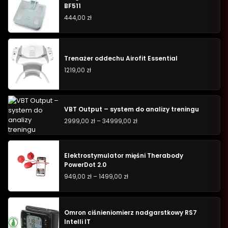
BF511
444,00
zł
Trenażer oddechu Airofit Essential
1219,00
zł
VBT Output – system do analizy treningu
2999,00
zł
–
34999,00
zł
Elektrostymulator mięśni Therabody
PowerDot 2.0
949,00
zł
–
1499,00
zł
Omron ciśnieniomierz nadgarstkowy RS7
Intelli IT